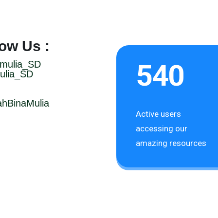
low Us :
540
ulia_SD
ahBinaMulia
Active users
accessing our
amazing resources