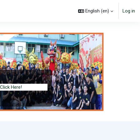
English ‎(en)‎
Log in
Next
Click Here!