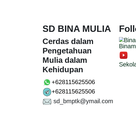
SD BINA MULIA
Fol
Cerdas dalam
Binam
Pengetahuan
Mulia dalam
Sekol
Kehidupan
+628115625506
+628115625506
sd_bmptk@ymail.com